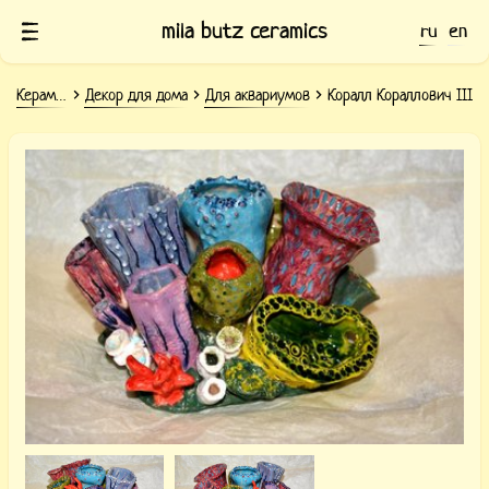
mila butz ceramics
ru
en
Керамика
Декор для дома
Для аквариумов
Коралл Кораллович III
Глиняное украшение для аквариума
Коралл Кораллович III