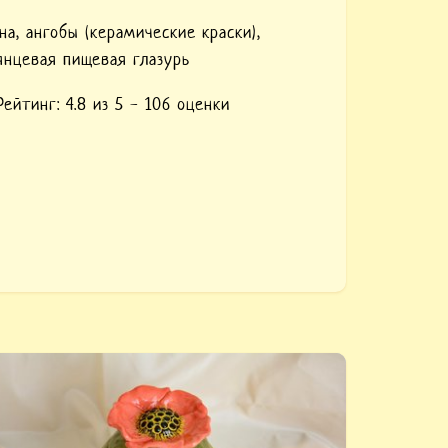
на,
ангобы (керамические краски),
янцевая пищевая глазурь
Рейтинг:
4.8
из 5 -
106
оценки
упить «Керамическая зеленая баночка Мак».
зделие сделано вручную, раскрашено
ерамическими красками, покрыто пищевой
лазурью.