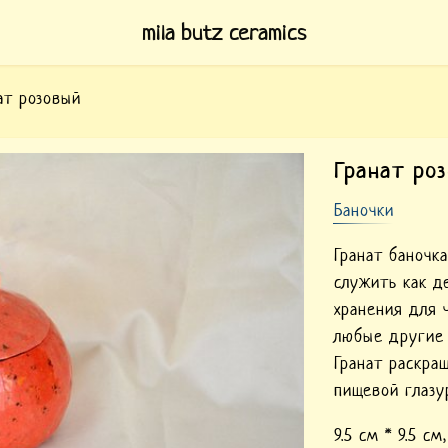
mila butz ceramics
ат розовый
й гранат
Гранат ро
Баночки
Гранат баночк
служить как д
хранения для 
любые другие 
Гранат раскра
пищевой глазу
9.5 см * 9.5 с