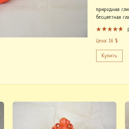
природная гли
бесцветная гл
Цена:
16
$
Купить
Купить «Керамическая баночка осьминог».
К
Осьминожка - скульптурная работа, сама
И
з
баночка также вылеплена вручную,
к
раскрашено изделие керамическими красками,
г