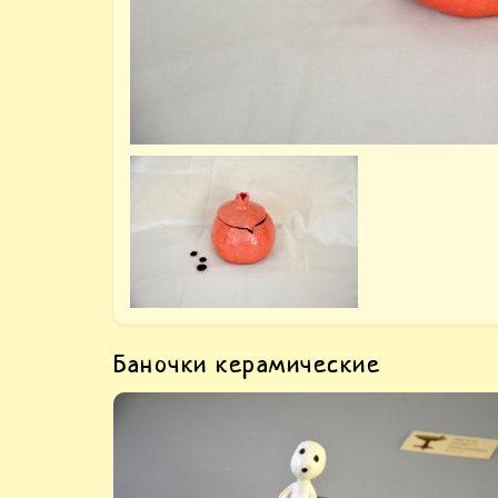
Баночки керамические
Глиняная фигурка Кодама на пеньке —
купить аниме фигурку дух кодама. Эта
маленькая баночка - очередной экземпляр и
моей серии статуэток с духами Кодама, в