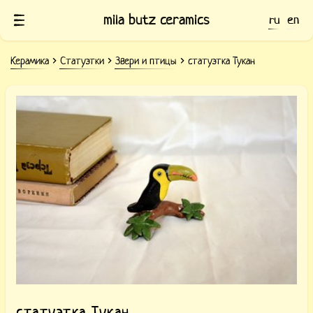
mila butz ceramics
ru
en
Керамика
Статуэтки
Звери и птицы
статуэтка Тукан
Керамическая птица Тукан
статуэтка Тукан