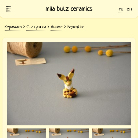
mila butz ceramics
ru
en
Керамика
Статуэтки
Аниме
БелкоЛис
Керамическая статуэтка БелкоЛис