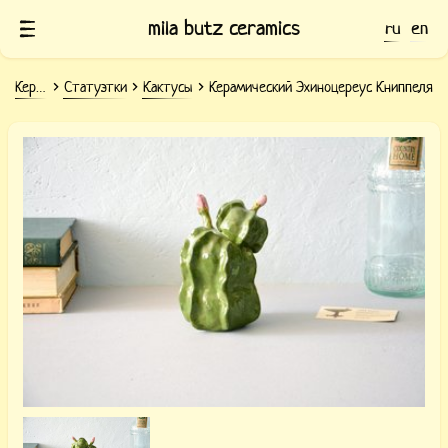
mila butz ceramics
ru
en
Керамика
Статуэтки
Кактусы
Керамический Эхиноцереус Книппеля
Глиняный кактус Эхиноцереус
Книппеля