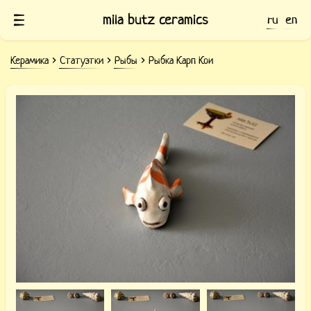
mila butz ceramics
ru
en
Керамика
Статуэтки
Рыбы
Рыбка Карп Кои
Рыбка керамическая Карп Кои