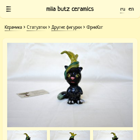
mila butz ceramics
ru
en
Керамика
Статуэтки
Другие фигурки
ФрикКот
Керамический ФрикКот