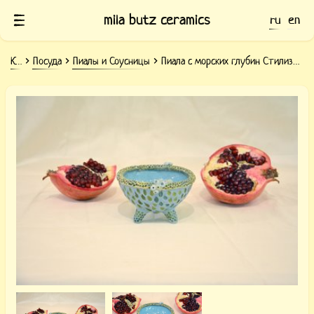
mila butz ceramics
ru
en
Керамика
Посуда
Пиалы и Соусницы
Пиала с морских глубин Стилизация рифа
Глиняная пиала с морских глубин