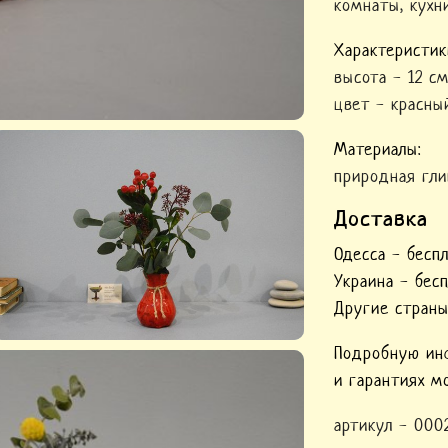
комнаты, кухн
Характеристик
высота
-
12 с
цвет
-
красны
Материалы:
природная гли
Доставка
Одесса - бесп
Украина - бес
Другие страны
Подробную инф
и гарантиях 
артикул -
0002