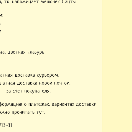
и, т.к. напоминает мешочек Санты.
и:
м
,
й
на
,
цветная глазурь
латная доставка курьером.
платная доставка новой почтой.
 - за счет покупателя.
ормацию о платежах, вариантах доставки
можно прочитать
тут.
13-31