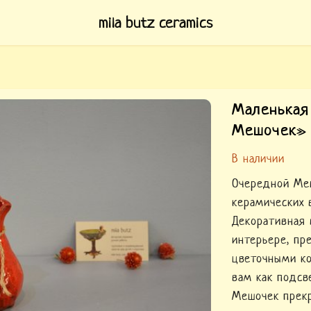
mila butz ceramics
Маленькая
Мешочек»
В наличии
Очередной Меш
керамических 
Декоративная 
интерьере, пр
цветочными ко
вам как подсв
Мешочек прекр