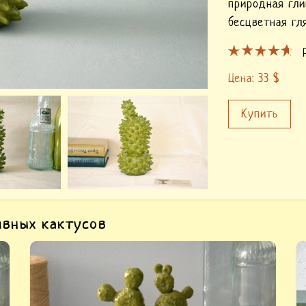
природная гли
бесцветная гл
Цена:
33
$
Купить
ивных кактусов
Керамический Кактус Опунция — купить
К
кактус керамический. Авторский
К
керамический декор интерьера для дома,
д
кафе,.