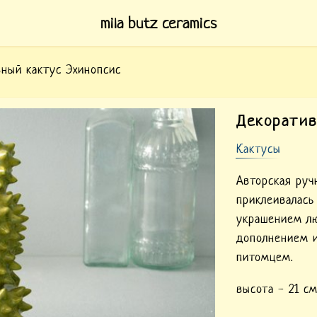
mila butz ceramics
ный кактус Эхинопсис
кактус Эхинопсис
Декоратив
Кактусы
Авторская руч
приклеивалась
украшением лю
дополнением 
питомцем.
высота - 21 с