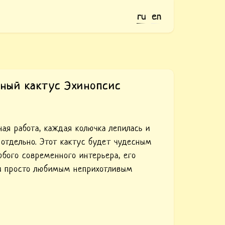
ru
en
ный кактус Эхинопсис
ная работа, каждая колючка лепилась и
 отдельно. Этот кактус будет чудесным
бого современного интерьера, его
и просто любимым неприхотливым
м