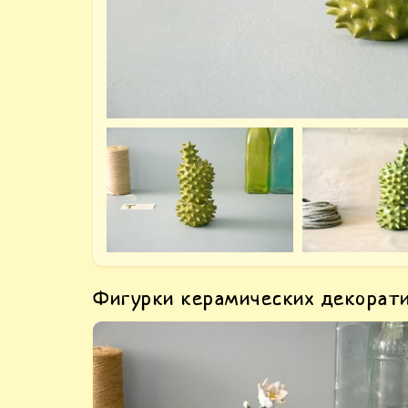
Фигурки керамических декорат
Керамический кактус Оттo — купить
статуэтку кактус. Авторский декор -
керамика для дома, ручная лепка.