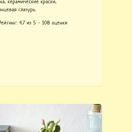
на,
керамические краски,
янцевая глазурь.
Рейтинг:
4.7
из 5 -
108
оценки
упить «Глиняный кактус Эхиноцереус
ниппеля». Авторский керамический декор
ля дома, кафе, ресторана.