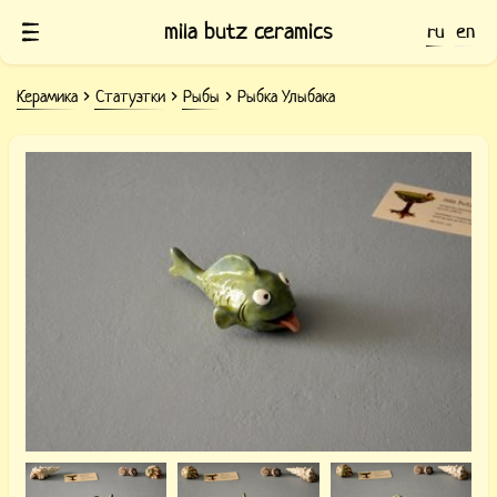
mila butz ceramics
ru
en
Керамика
Статуэтки
Рыбы
Рыбка Улыбака
Керамическая фигурка Рыбки Улыбаки