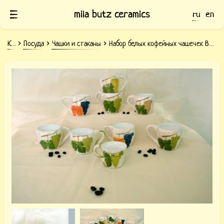
mila butz ceramics
ru
en
Керамика
Посуда
Чашки и стаканы
Набор белых кофейных чашечек Виноградная гроздь
Набор кофейных керамических
чашечек Виноградная гроздь