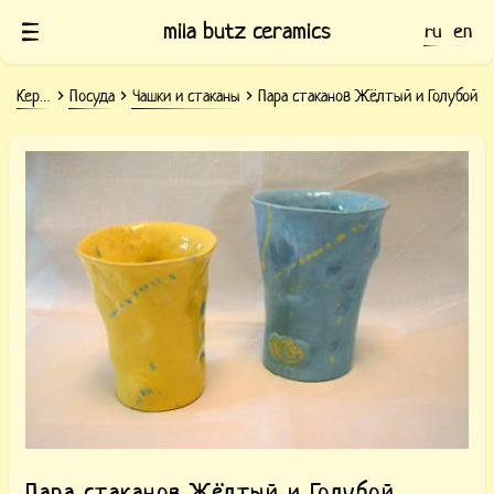
mila butz ceramics
ru
en
Керамика
Посуда
Чашки и стаканы
Пара стаканов Жёлтый и Голубой
Мятые керамических стаканы Жёлтый
и Голубой
Пара стаканов Жёлтый и Голубой