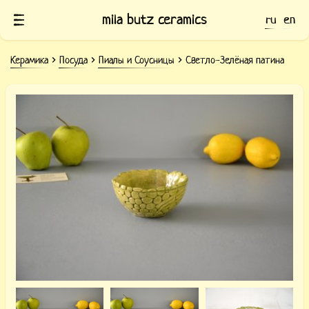
mila butz ceramics
ru
en
Керамика
Посуда
Пиалы и Соусницы
Светло-Зелёная патина
Глиняная пиала с светло-зелёной
патиной