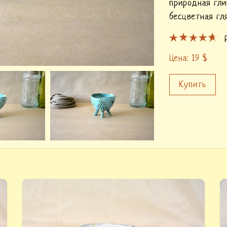
природная гли
бесцветная гл
Цена:
19
$
Купить
Купить «Тарелка керамическая синяя».
К
Ручная лепка, глубокая тарелочка удобная в
с
использовании, покрыта в несколько слоёв
ф
керамическими красками, которые потом
к