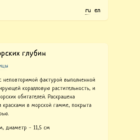
ru
en
орских глубин
ницы
 с неповторимой фактурой выполненной
ирующей коралловую растительность, и
орских обитателей. Раскрашена
 красками в морской гамме, покрыта
рью.
м, диаметр - 11,5 см