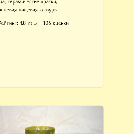
на,
керамические краски,
янцевая пищевая глазурь.
Рейтинг:
4.8
из 5 -
106
оценки
упить «Соусница керамическая цветные
ороконожки». Вылеплена вручную, яркая и
ункциональная, раскрашена керамическими
расками, покрыта пищевой глазурью.