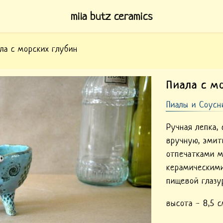
mila butz ceramics
ла с морских глубин
тпечатками
Пиала с м
Пиалы и Соус
Ручная лепка,
вручную, эмит
отпечатками м
керамическими
пищевой глазу
высота - 8,5 с