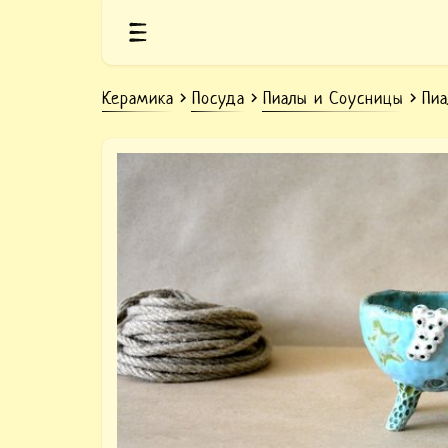
Керамика
Посуда
Пиалы и Соусницы
Пиа
Глиняная пиала с морскими о