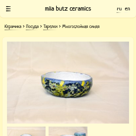
mila butz ceramics
ru
en
Керамика
Посуда
Тарелки
Многослойная синяя
Тарелка керамическая синяя