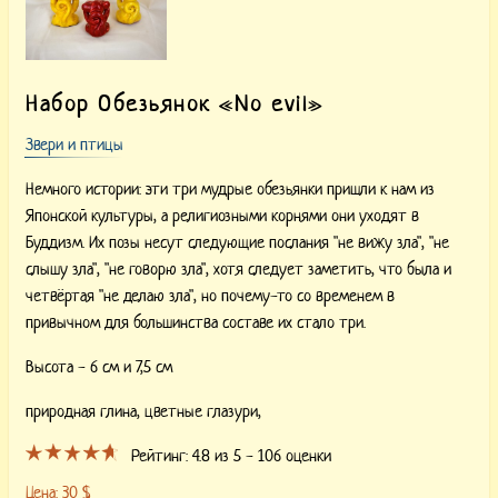
Набор Обезьянок «No evil»
Звери и птицы
Немного истории: эти три мудрые обезьянки пришли к нам из
Японской культуры, а религиозными корнями они уходят в
Буддизм. Их позы несут следующие послания "не вижу зла", "не
слышу зла", "не говорю зла", хотя следует заметить, что была и
четвёртая "не делаю зла", но почему-то со временем в
привычном для большинства составе их стало три.
Высота - 6 см и 7,5 см
природная глина, цветные глазури,
Рейтинг:
4.8
из 5 -
106
оценки
Цена:
30
$