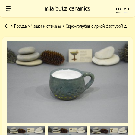
mila butz ceramics
ru
en
Керамика
Посуда
Чашки и стаканы
Серо-голубая с яркой фактурой для чая или кофе 300 мл
Чашка керамическая серо-голубая